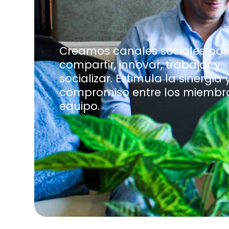
Creamos canales sociales par
compartir, innovar, trabajar y
socializar. Estimula la sinergia y
compromiso entre los miembro
equipo.