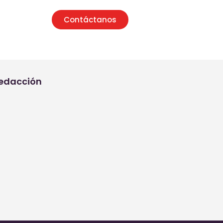
Contáctanos
edacción