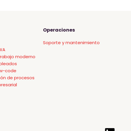
Operaciones
Soporte y mantenimiento
PWA
trabajo moderno
pleados
ow-code
ión de procesos
resarial