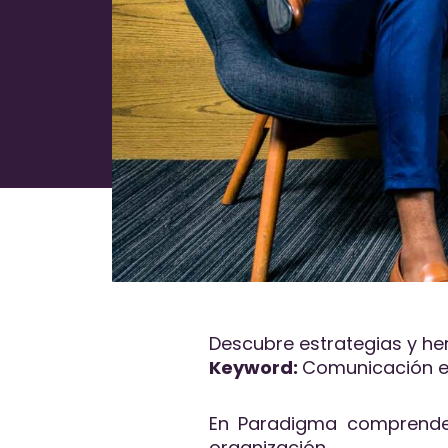
Descubre estrategias y he
Keyword:
Comunicación e
En Paradigma comprendem
organización.