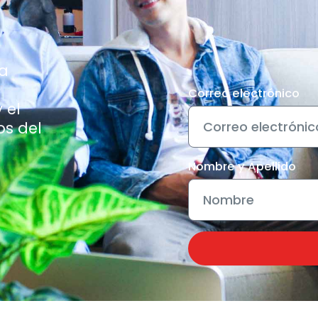
a
Correo electrónico
 el
s del
Nombre y Apellido