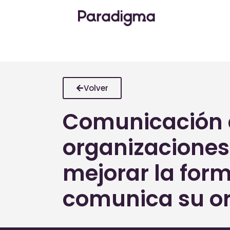
Ir
al
contenido
Volver
Comunicación 
organizacione
mejorar la for
comunica su o