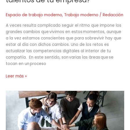
Espacio de trabajo moderno
,
Trabajo moderno
/
Redacción
A veces resulta complicado seguir el ritmo que impone los
grandes cambios que vivimos en estos momentos, aunque
a la vez estamos conscientes que para sobrevivir hay que
estar al día con dichos cambios. Uno de los retos es
actualizar las competencias digitales al interior de tu
compañía. En este sentido, son varias las áreas que se
tocan en un proceso
Leer más »
¿Por
qué
invertir
en
la
experiencia