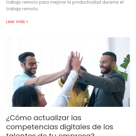
trabajo remoto para mejorar la productividad durante el
trabajo remoto.
Leer más »
¿Cómo
actualizar
las
competencias
digitales
de
los
talentos
de
tu
empresa?
¿Cómo actualizar las
competencias digitales de los
talentos de tu empresa?