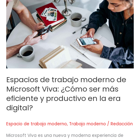
de
trabajo
moderno
de
Microsoft
Viva:
¿Cómo
ser
más
eficiente
y
Espacios de trabajo moderno de
productivo
Microsoft Viva: ¿Cómo ser más
en
la
eficiente y productivo en la era
era
digital?
digital?
Espacio de trabajo moderno
,
Trabajo moderno
/
Redacción
Microsoft Viva es una nueva y moderna experiencia de